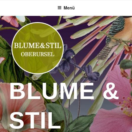
Zum
Menü
Inhalt
springen
BLUME &
STIL